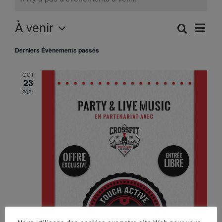
Navig
À venir
Recherch
Recherc
Liste
de
Sélectionnez
vues
et
Derniers Évènements passés
une
Évène
navigati
date.
OCT
de
23
vues
2021
Évènem