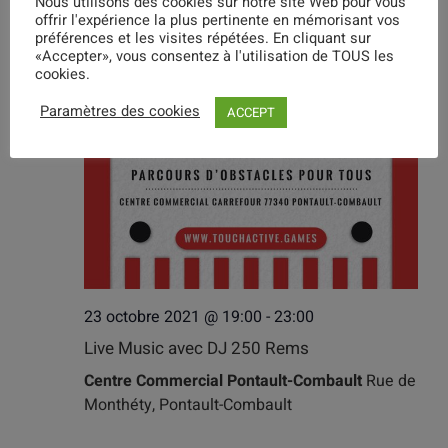
Nous utilisons des cookies sur notre site Web pour vous
offrir l'expérience la plus pertinente en mémorisant vos
préférences et les visites répétées. En cliquant sur
«Accepter», vous consentez à l'utilisation de TOUS les
cookies.
Paramètres des cookies
ACCEPT
23 octobre 2021 @ 19:00
-
23:00
Live Music avec DJ 250 Rems
Centre Commercial Pontault-Combault
Rue de
Monthéty, Pontault-Combault